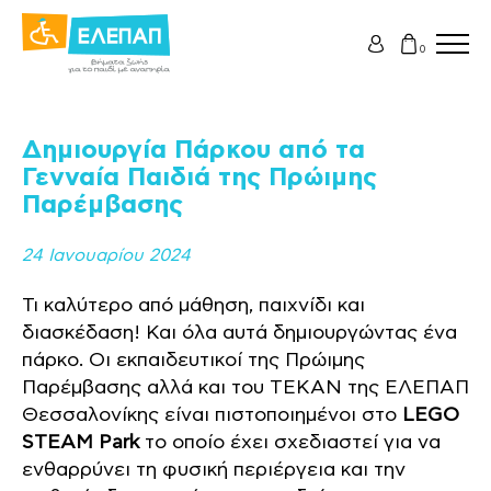
0
Δημιουργία Πάρκου από τα
Γενναία Παιδιά της Πρώιμης
Παρέμβασης
24 Ιανουαρίου 2024
Τι καλύτερο από μάθηση, παιχνίδι και
διασκέδαση! Και όλα αυτά δημιουργώντας ένα
πάρκο. Οι εκπαιδευτικοί της Πρώιμης
Παρέμβασης αλλά και του ΤΕΚΑΝ της ΕΛΕΠΑΠ
Θεσσαλονίκης είναι πιστοποιημένοι στο
LEGO
STEAM Park
το οποίο έχει σχεδιαστεί για να
ενθαρρύνει τη φυσική περιέργεια και την