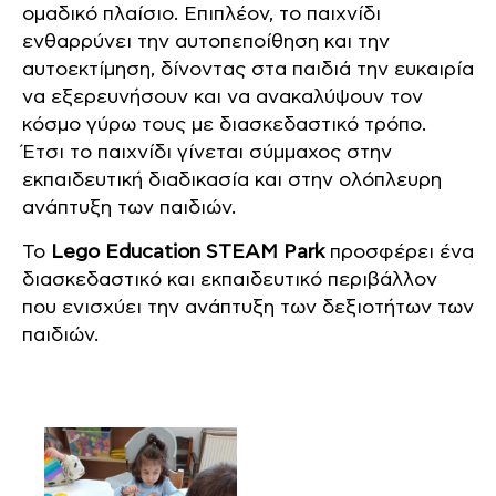
ομαδικό πλαίσιο. Επιπλέον, το παιχνίδι
ενθαρρύνει την αυτοπεποίθηση και την
αυτοεκτίμηση, δίνοντας στα παιδιά την ευκαιρία
να εξερευνήσουν και να ανακαλύψουν τον
κόσμο γύρω τους με διασκεδαστικό τρόπο.
Έτσι το παιχνίδι γίνεται σύμμαχος στην
εκπαιδευτική διαδικασία και στην ολόπλευρη
ανάπτυξη των παιδιών.
Το
Lego Education STEAM Park
προσφέρει ένα
διασκεδαστικό και εκπαιδευτικό περιβάλλον
που ενισχύει την ανάπτυξη των δεξιοτήτων των
παιδιών.