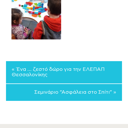
« Ένα … ζεστό δώρο για την ΕΛΕΠΑΠ
Θεσσαλονίκης
Σεμινάριο “Ασφάλεια στο Σπίτι” »