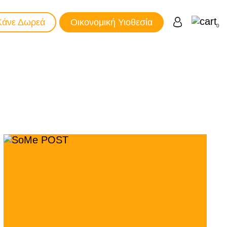
Κάνε Δωρεά
Οικονομική Υιοθεσία
0