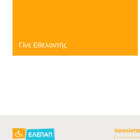
Γίνε Εθελοντής
Newslette