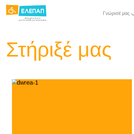
Γνώρισέ μας
Στήριξέ μας