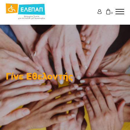
0
Γίνε Εθελοντής