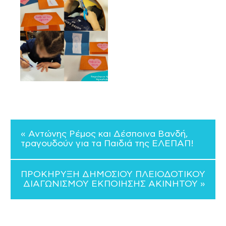
« Αντώνης Ρέμος και Δέσποινα Βανδή,
τραγουδούν για τα Παιδιά της ΕΛΕΠΑΠ!
ΠΡΟΚΗΡΥΞΗ ΔΗΜΟΣΙΟΥ ΠΛΕΙΟΔΟΤΙΚΟΥ
ΔΙΑΓΩΝΙΣΜΟΥ ΕΚΠΟΙΗΣΗΣ ΑΚΙΝΗΤΟΥ »