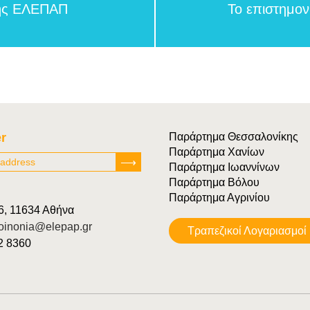
της ΕΛΕΠΑΠ
Το επιστημο
r
Παράρτημα Θεσσαλονίκης
Παράρτημα Χανίων
Παράρτημα Ιωαννίνων
Παράρτημα Βόλου
Παράρτημα Αγρινίου
6, 11634 Αθήνα
oinonia@elepap.gr
Tραπεζικοί Λογαριασμοί
22 8360