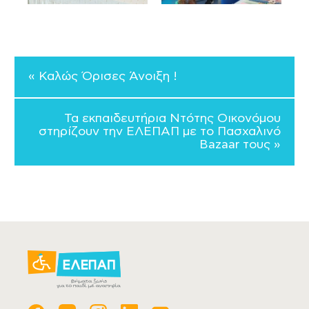
« Καλώς Όρισες Άνοιξη !
Τα εκπαιδευτήρια Ντότης Οικονόμου
στηρίζουν την ΕΛΕΠΑΠ με το Πασχαλινό
Bazaar τους »