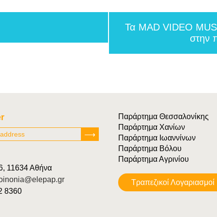
Τα MAD VIDEO MUSI
στην 
r
Παράρτημα Θεσσαλονίκης
Παράρτημα Χανίων
Παράρτημα Ιωαννίνων
Παράρτημα Βόλου
Παράρτημα Αγρινίου
6, 11634 Αθήνα
oinonia@elepap.gr
Tραπεζικοί Λογαριασμοί
22 8360