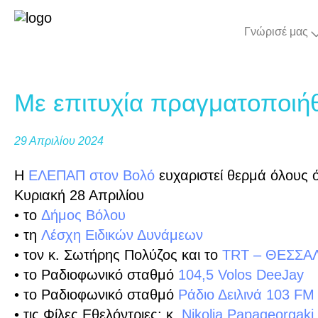
Γνώρισέ μας
Με επιτυχία πραγματοποιή
29 Απριλίου 2024
Η
ΕΛΕΠΑΠ στον Βολό
ευχαριστεί θερμά όλους
Κυριακή 28 Απριλίου
• το
Δήμος Βόλου
• τη
Λέσχη Ειδικών Δυνάμεων
• τον κ. Σωτήρης Πολύζος και το
TRT – ΘΕΣΣΑ
• το Ραδιοφωνικό σταθμό
104,5 Volos DeeJay
• το Ραδιοφωνικό σταθμό
Ράδιο Δειλινά 103 FM
• τις Φίλες Εθελόντριες: κ.
Nikolia Papageorgaki