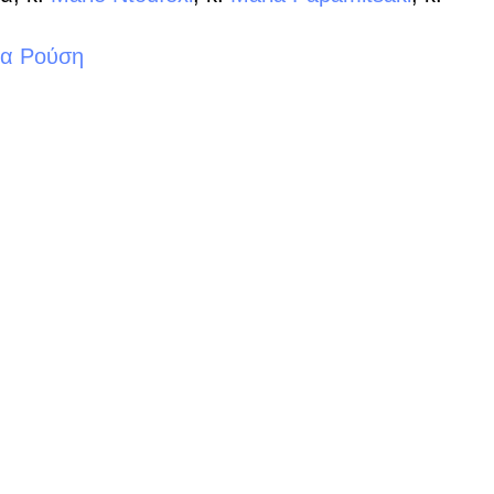
να Ρούση