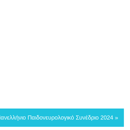
νελλήνιο Παιδονευρολογικό Συνέδριο 2024 »