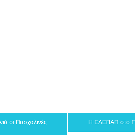
νιά οι Πασχαλινές
H ΕΛΕΠΑΠ στο Πα