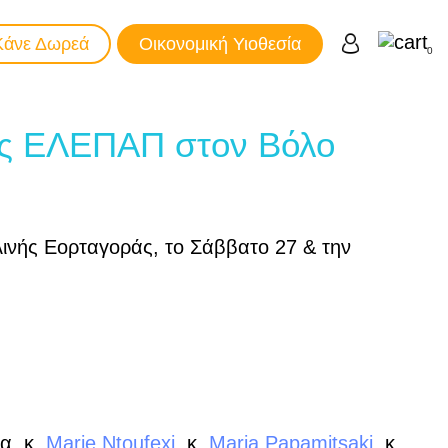
Κάνε Δωρεά
Οικονομική Υιοθεσία
0
της ΕΛΕΠΑΠ στον Βόλο
ινής Εορταγοράς, το Σάββατο 27 & την
α, κ.
Marie Ntoufexi
, κ.
Maria Papamitsaki
, κ.