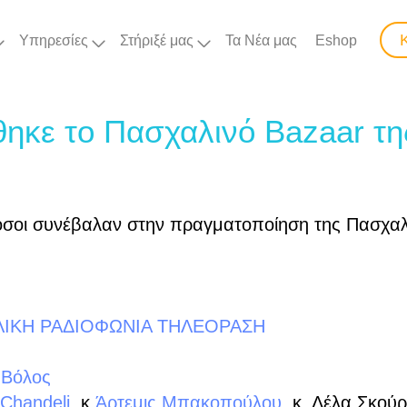
Υπηρεσίες
Στήριξέ μας
Τα Νέα μας
Eshop
θηκε το Πασχαλινό Bazaar 
 όσοι συνέβαλαν στην πραγματοποίηση της Πασχαλ
ΛΙΚΗ ΡΑΔΙΟΦΩΝΙΑ ΤΗΛΕΟΡΑΣΗ
 Βόλος
 Chandeli
, κ
Άρτεμις Μπακοπούλου
, κ. Λέλα Σκούρ