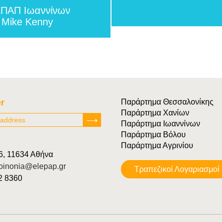
ΕΠΑΠ Ιωαννίνων
υ Μike Kenny
r
Παράρτημα Θεσσαλονίκης
Παράρτημα Χανίων
Παράρτημα Ιωαννίνων
Παράρτημα Βόλου
Παράρτημα Αγρινίου
6, 11634 Αθήνα
oinonia@elepap.gr
Tραπεζικοί Λογαριασμοί
22 8360