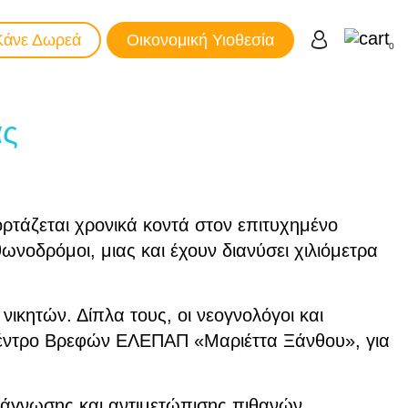
Κάνε Δωρεά
Οικονομική Υιοθεσία
0
ας
ορτάζεται χρονικά κοντά στον επιτυχημένο
νοδρόμοι, μιας και έχουν διανύσει χιλιόμετρα
ικητών. Δίπλα τους, οι νεογνολόγοι και
ο Κέντρο Βρεφών ΕΛΕΠΑΠ «Μαριέττα Ξάνθου», για
διάγνωσης και αντιμετώπισης πιθανών