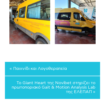
« Παιχνίδι και Λογοθεραπεία
To Giant Heart της Novibet στηρίζει το
πρωτοποριακό Gait & Motion Analysis Lab
της ΕΛΕΠΑΠ »