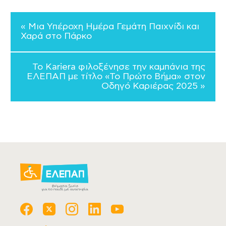
« Μια Υπέροχη Ημέρα Γεμάτη Παιχνίδι και
Χαρά στο Πάρκο
Το Kariera φιλοξένησε την καμπάνια της
ΕΛΕΠΑΠ με τίτλο «Το Πρώτο Βήμα» στον
Οδηγό Καριέρας 2025 »