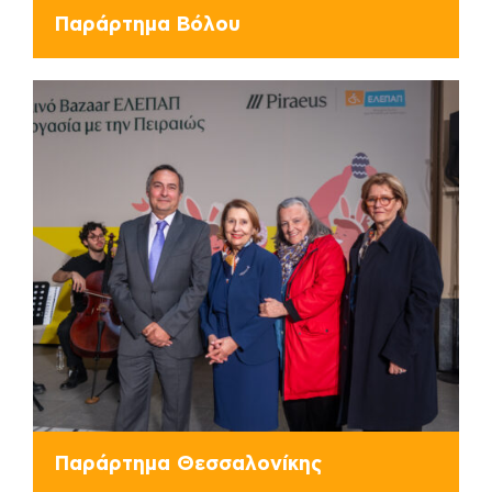
Παράρτημα Βόλου
Παράρτημα Θεσσαλονίκης