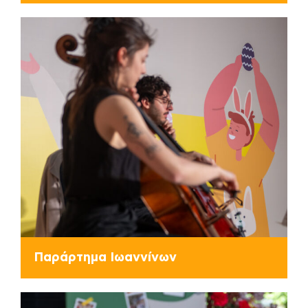
Παράρτημα Ιωαννίνων