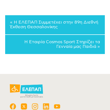
« Η ΕΛΕΠΑΠ Συμμετέχει στην 89η Διεθνή
Έκθεση Θεσσαλονίκης
Η Εταιρία Cosmos Sport Στηρίζει τα
Γενναία μας Παιδιά »