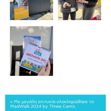
« Με μεγάλη επιτυχία ολοκληρώθηκε το
MadWalk 2024 by Τhree Cents