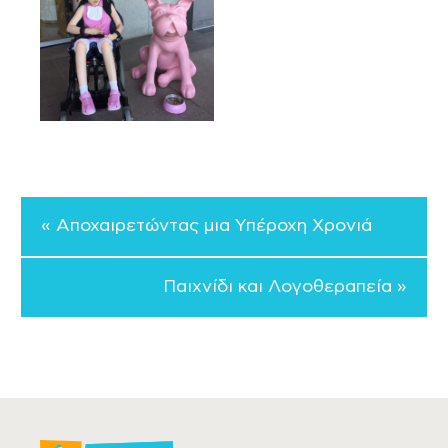
« Αποχαιρετώντας μια Υπέροχη Χρονιά
Παιχνίδι και Λογοθεραπεία »